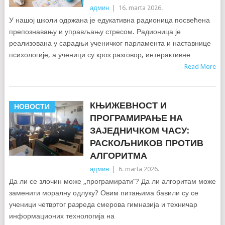
админ
|
16. marta 2026.
У нашој школи одржана је едукативна радионица посвећена
препознавању и управљању стресом. Радионица је
реализована у сарадњи ученичког парламента и наставнице
психологије, а ученици су кроз разговор, интерактивне
Read More
КЊИЖЕВНОСТ И
НОВОСТИ
ПРОГРАМИРАЊЕ НА
ЗАЈЕДНИЧКОМ ЧАСУ:
РАСКОЉНИКОВ ПРОТИВ
АЛГОРИТМА
админ
|
6. marta 2026.
Да ли се злочин може „програмирати“? Да ли алгоритам може
заменити моралну одлуку? Овим питањима бавили су се
ученици четвртог разреда смерова гимназија и техничар
информационих технологија на