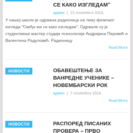
СЕ КАКО ИЗГЛЕДАМ“
админ
|
25. novembra 2024.
У нашој школи је одржана радионица на тему физичког
изгледа “Свиђа ми се како изгледам”. Одржале су је
студенткиње мастер студија психологије Андријана Перовић и
Валентина Радуловић. Радионицу
Read More
ОБАВЕШТЕЊЕ ЗА
НОВОСТИ
ВАНРЕДНЕ УЧЕНИКЕ –
НОВЕМБАРСКИ РОК
админ
|
7. novembra 2024.
Read More
РАСПОРЕД ПИСАНИХ
НОВОСТИ
ПРОВЕРА – ПРВО