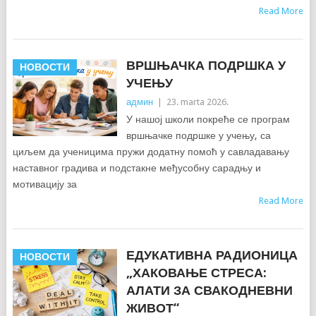
Read More
ВРШЊАЧКА ПОДРШКА У
НОВОСТИ
УЧЕЊУ
админ
|
23. marta 2026.
У нашој школи покреће се програм
вршњачке подршке у учењу, са
циљем да ученицима пружи додатну помоћ у савладавању
наставног градива и подстакне међусобну сарадњу и
мотивацију за
Read More
ЕДУКАТИВНА РАДИОНИЦА
НОВОСТИ
„ХАКОВАЊЕ СТРЕСА:
АЛАТИ ЗА СВАКОДНЕВНИ
ЖИВОТ“