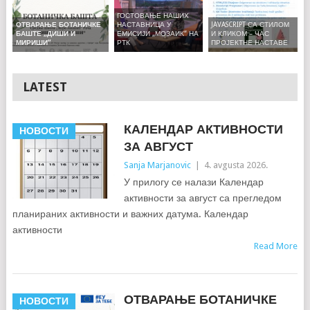
ГОСТОВАЊЕ НАШИХ
НАСТАВНИЦА У
JAVASCRIPT СА СТИЛОМ
ОТВАРАЊЕ БОТАНИЧКЕ
ЕМИСИЈИ „МОЗАИК“ НА
И КЛИКОМ – ЧАС
БАШТЕ „ДИШИ И
РТК
ПРОЈЕКТНЕ НАСТАВЕ
МИРИШИ“
LATEST
КАЛЕНДАР АКТИВНОСТИ
НОВОСТИ
ЗА АВГУСТ
Sanja Marjanovic
|
4. avgusta 2026.
У прилогу се налази Календар
активности за август са прегледом
планираних активности и важних датума. Календар
активности
Read More
ОТВАРАЊЕ БОТАНИЧКЕ
НОВОСТИ