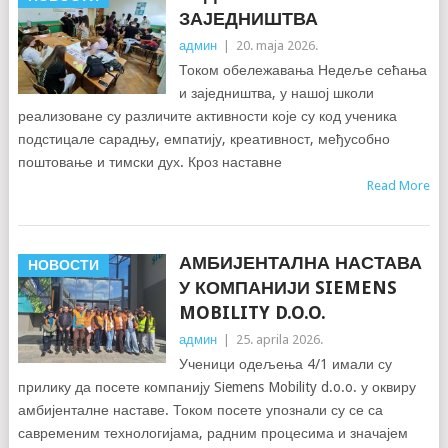
ЗАЈЕДНИШТВА
админ
|
20. maja 2026.
Током обележавања Недеље сећања
и заједништва, у нашој школи
реализоване су различите активности које су код ученика
подстицале сарадњу, емпатију, креативност, међусобно
поштовање и тимски дух. Кроз наставне
Read More
АМБИЈЕНТАЛНА НАСТАВА
НОВОСТИ
У КОМПАНИЈИ SIEMENS
MOBILITY D.O.O.
админ
|
25. aprila 2026.
Ученици одељења 4/1 имали су
прилику да посете компанију Siemens Mobility d.o.o. у оквиру
амбијенталне наставе. Током посете упознали су се са
савременим технологијама, радним процесима и значајем