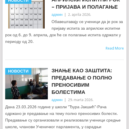
НОВОСТИ
– ПРИЈАВА И ПОЛАГАЊЕ
админ
|
2. aprila 2026.
Обавештавају се ученици да је рок за
пријаву испита за априлски испитни
рок од 6. до 9. априла, док ће се полагање испита одржати у
периоду од 20.
Read More
ЗНАЊЕ КАО ЗАШТИТА:
НОВОСТИ
ПРЕДАВАЊЕ О ПОЛНО
ПРЕНОСИВИМ
БОЛЕСТИМА
админ
|
29. marta 2026.
Дана 23.03.2026 године у школи “Ђура Јакшић”-Рача
одржано је предавање на тему полно преносивих болести.
Предавање су организовали и реализовали ученици средње
школе, чланови Ученичког парламента, у сарадњи