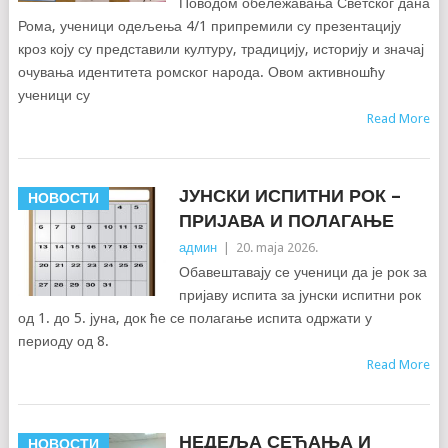
Поводом обележавања Светског дана
Рома, ученици одељења 4/1 припремили су презентацију
кроз коју су представили културу, традицију, историју и значај
очувања идентитета ромског народа. Овом активношћу
ученици су
Read More
ЈУНСКИ ИСПИТНИ РОК –
НОВОСТИ
ПРИЈАВА И ПОЛАГАЊЕ
админ
|
20. maja 2026.
Обавештавају се ученици да је рок за
пријаву испита за јунски испитни рок
од 1. до 5. јуна, док ће се полагање испита одржати у
периоду од 8.
Read More
НЕДЕЉА СЕЋАЊА И
НОВОСТИ