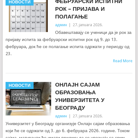
ФЕБРУАРСКИ ИСПИТНИ
НОВОСТИ
РОК – ПРИЈАВА И
ПОЛАГАЊЕ
админ
|
27. januara 2026.
Обавештавају се ученици да је рок за
пријаву испита за фебруарски испитни рок од 9. до 13.
фебруара, док ће се полагање испита одржати у периоду од
23.
Read More
ОНЛАЈН САЈАМ
НОВОСТИ
ОБРАЗОВАЊА
УНИВЕРЗИТЕТА У
БЕОГРАДУ
админ
|
27. januara 2026.
Универзитет у Београду организује Онлајн сајам образовања
који ће се одржати од 3. до 6. фебруара 2026. године. Током
сајма, матуранти ће имати прилику да се упознају са свим