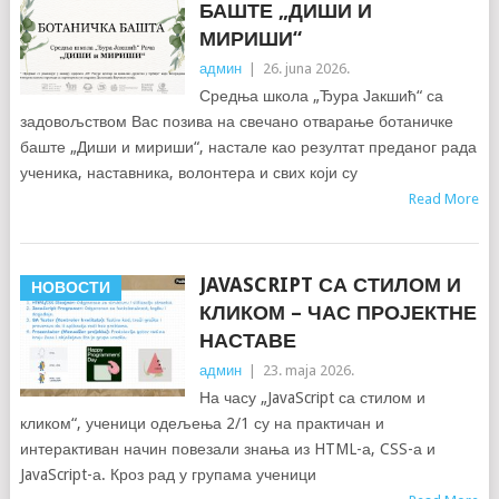
БАШТЕ „ДИШИ И
МИРИШИ“
админ
|
26. juna 2026.
Средња школа „Ђура Јакшић“ са
задовољством Вас позива на свечано отварање ботаничке
баште „Диши и мириши“, настале као резултат преданог рада
ученика, наставника, волонтера и свих који су
Read More
JAVASCRIPT СА СТИЛОМ И
НОВОСТИ
КЛИКОМ – ЧАС ПРОЈЕКТНЕ
НАСТАВЕ
админ
|
23. maja 2026.
На часу „JavaScript са стилом и
кликом“, ученици одељења 2/1 су на практичан и
интерактиван начин повезали знања из HTML-а, CSS-а и
JavaScript-а. Кроз рад у групама ученици