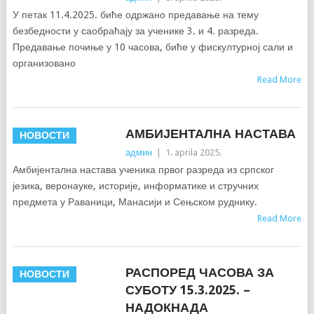
У петак 11.4.2025. биће одржано предавање на тему
безбедности у саобраћају за ученике 3. и 4. разреда.
Предавање почиње у 10 часова, биће у фискултурној сали и
организовано
Read More
АМБИЈЕНТАЛНА НАСТАВА
НОВОСТИ
админ
|
1. aprila 2025.
Амбијентална настава ученика првог разреда из српског
језика, веронауке, историје, информатике и стручних
предмета у Раваници, Манасији и Сењском руднику.
Read More
РАСПОРЕД ЧАСОВА ЗА
НОВОСТИ
СУБОТУ 15.3.2025. –
НАДОКНАДА