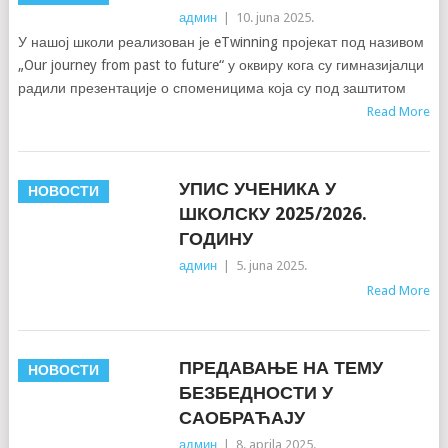
админ
|
10. juna 2025.
У нашој школи реализован је eTwinning пројекат под називом
„Our journey from past to future“ у оквиру кога су гимназијалци
радили презентације о споменицима која су под заштитом
Read More
УПИС УЧЕНИКА У
НОВОСТИ
ШКОЛСКУ 2025/2026.
ГОДИНУ
админ
|
5. juna 2025.
Read More
ПРЕДАВАЊЕ НА ТЕМУ
НОВОСТИ
БЕЗБЕДНОСТИ У
САОБРАЋАЈУ
админ
|
8. aprila 2025.