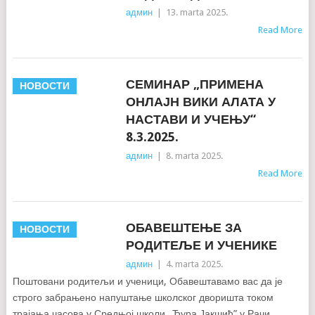
админ
|
13. marta 2025.
Read More
СЕМИНАР „ПРИМЕНА
НОВОСТИ
ОНЛАЈН ВИКИ АЛАТА У
НАСТАВИ И УЧЕЊУ“
8.3.2025.
админ
|
8. marta 2025.
Read More
ОБАВЕШТЕЊЕ ЗА
НОВОСТИ
РОДИТЕЉЕ И УЧЕНИКЕ
админ
|
4. marta 2025.
Поштовани родитељи и ученици, Обавештавамо вас да је
строго забрањено напуштање школског дворишта током
трајања часова у Средњој школи „Ђура Јакшић” у Рачи.