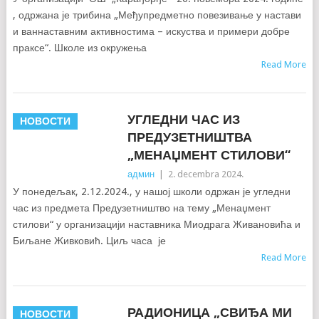
, одржана је трибина „Међупредметно повезивање у настави
и ваннаставним активностима – искуства и примери добре
праксе“. Школе из окружења
Read More
УГЛЕДНИ ЧАС ИЗ
НОВОСТИ
ПРЕДУЗЕТНИШТВА
„МЕНАЏМЕНТ СТИЛОВИ“
админ
|
2. decembra 2024.
У понедељак, 2.12.2024., у нашој школи одржан је угледни
час из предмета Предузетништво на тему „Менаџмент
стилови“ у организацији наставника Миодрага Живановића и
Биљане Живковић. Циљ часа је
Read More
РАДИОНИЦА „СВИЂА МИ
НОВОСТИ