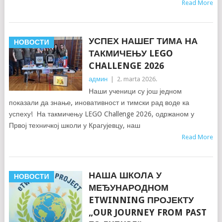
Read More
УСПЕХ НАШЕГ ТИМА НА
НОВОСТИ
ТАКМИЧЕЊУ LEGO
CHALLENGE 2026
админ
|
2. marta 2026.
Наши ученици су још једном
показали да знање, иновативност и тимски рад воде ка
успеху! На такмичењу LEGO Challenge 2026, одржаном у
Првој техничкој школи у Крагујевцу, наш
Read More
НАША ШКОЛА У
НОВОСТИ
МЕЂУНАРОДНОМ
ETWINNING ПРОЈЕКТУ
„OUR JOURNEY FROM PAST