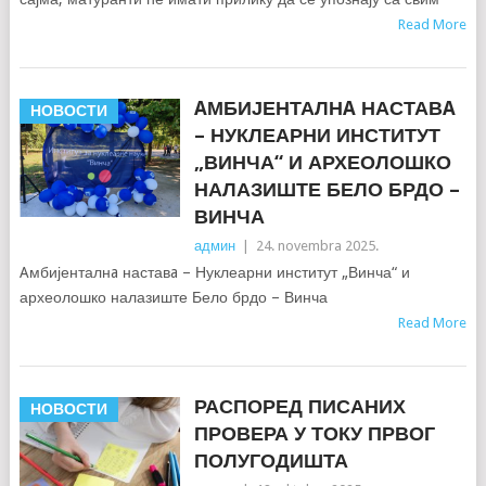
Read More
AМБИЈЕНТАЛНA НАСТАВA
НОВОСТИ
– НУКЛЕАРНИ ИНСТИТУТ
„ВИНЧА“ И АРХЕОЛОШКО
НАЛАЗИШТЕ БЕЛО БРДО –
ВИНЧА
админ
|
24. novembra 2025.
Aмбијенталнa наставa – Нуклеарни институт „Винча“ и
археолошко налазиште Бело брдо – Винча
Read More
РАСПОРЕД ПИСАНИХ
НОВОСТИ
ПРОВЕРА У ТОКУ ПРВОГ
ПОЛУГОДИШТА