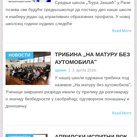
Средња школа „Ђура Јакшић” у Рачи
позива све будуће средњошколце да постану део наше школе
и изаберу један од атрактивних образовних профила. У новој
школској години нудимо следеће
Read More
ТРИБИНА „НА МАТУРУ БЕЗ
НОВОСТИ
АУТОМОБИЛА“
админ
|
3. aprila 2026.
У нашој школи одржана трибина под
називом „На матуру без аутомобила“.
Ученици завршних разреда имали су прилику да разговарају
о значају безбедности у саобраћају, одговорном понашању и
доношењу
Read More
АПРИЛСКИ ИСПИТНИ РОК