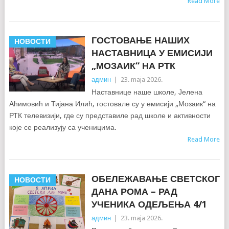
Read More
ГОСТОВАЊЕ НАШИХ
НОВОСТИ
НАСТАВНИЦА У ЕМИСИЈИ
„МОЗАИК“ НА РТК
админ
|
23. maja 2026.
Наставнице наше школе, Јелена
Аћимовић и Тијана Илић, гостовале су у емисији „Мозаик“ на
РТК телевизији, где су представиле рад школе и активности
које се реализују са ученицима.
Read More
ОБЕЛЕЖАВАЊЕ СВЕТСКОГ
НОВОСТИ
ДАНА РОМА – РАД
УЧЕНИКА ОДЕЉЕЊА 4/1
админ
|
23. maja 2026.