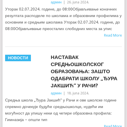
админ
|
26. juna 2024.
Уторак 02.07.2024. године, до 08:00Објављивање коначних
резултата расподеле по школама и образовним профилима у
основним и средњим школама Уторак 02.07.2024. године, до
08:00Објављивање преосталих слободних места за упис
Read More
НАСТАВАК
НОВОСТИ
СРЕДЊОШКОЛСКОГ
ОБРАЗОВАЊА: ЗАШТО
ОДАБРАТИ ШКОЛУ „ЂУРА
ЈАКШИЋ“ У РАЧИ?
админ
|
18. juna 2024.
Средња школа „Ђура Јакшић“ у Рачи и ове школске године
спремно дочекује будуће средњошколце, нудећи им
могућност да упишу неки од четири образовна профила:
Гимназија – општи тип
Read More