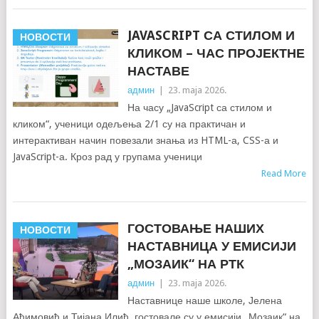
JAVASCRIPT СА СТИЛОМ И
НОВОСТИ
КЛИКОМ – ЧАС ПРОЈЕКТНЕ
НАСТАВЕ
админ
|
23. maja 2026.
На часу „JavaScript са стилом и
кликом“, ученици одељења 2/1 су на практичан и
интерактиван начин повезали знања из HTML-а, CSS-а и
JavaScript-а. Кроз рад у групама ученици
Read More
ГОСТОВАЊЕ НАШИХ
НОВОСТИ
НАСТАВНИЦА У ЕМИСИЈИ
„МОЗАИК“ НА РТК
админ
|
23. maja 2026.
Наставнице наше школе, Јелена
Аћимовић и Тијана Илић, гостовале су у емисији „Мозаик“ на