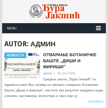
MENU
AUTOR:
АДМИН
ОТВАРАЊЕ БОТАНИЧКЕ
НОВОСТИ
БАШТЕ „ДИШИ И
МИРИШИ“
админ
|
26. juna 2026.
Средња школа „Ђура Јакшић“ са
задовољством Вас позива на свечано отварање ботаничке
баште „Диши и мириши“, настале као резултат преданог рада
ученика, наставника, волонтера и свих који су
Read More