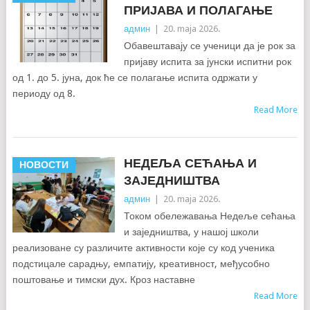
ПРИЈАВА И ПОЛАГАЊЕ
админ
|
20. maja 2026.
Обавештавају се ученици да је рок за
пријаву испита за јунски испитни рок
од 1. до 5. јуна, док ће се полагање испита одржати у
периоду од 8.
Read More
НЕДЕЉА СЕЋАЊА И
НОВОСТИ
ЗАЈЕДНИШТВА
админ
|
20. maja 2026.
Током обележавања Недеље сећања
и заједништва, у нашој школи
реализоване су различите активности које су код ученика
подстицале сарадњу, емпатију, креативност, међусобно
поштовање и тимски дух. Кроз наставне
Read More