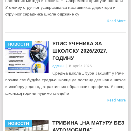
наставних метода и техника – “Савремени приступи настави”
У оквиру стручног усавршавања наставника, директора и
стручног сарадника школе одржане су
Read More
УПИС УЧЕНИКА ЗА
НОВОСТИ
ШКОЛСКУ 2026/2027.
ГОДИНУ
админ
|
8. aprila 2026.
Средња школа „Ђура Јакшић” у Рачи
позива све будуће средњошколце да постану део наше школе
и изаберу један од атрактивних образовних профила. У новој
школској години нудимо следеће
Read More
ТРИБИНА „НА МАТУРУ БЕЗ
НОВОСТИ
АУТОМОБИЛА“