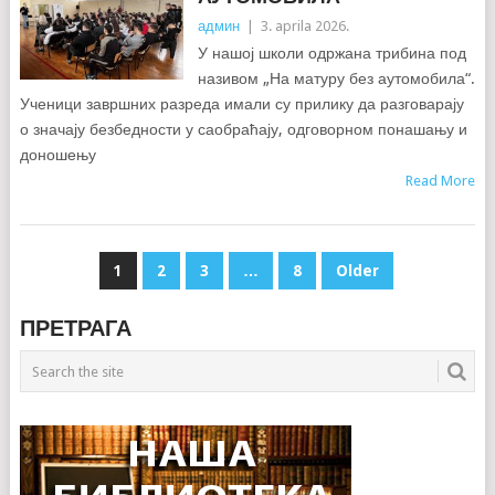
админ
|
3. aprila 2026.
У нашој школи одржана трибина под
називом „На матуру без аутомобила“.
Ученици завршних разреда имали су прилику да разговарају
о значају безбедности у саобраћају, одговорном понашању и
доношењу
Read More
KRETANJE
1
2
3
…
8
Older
ČLANAKA
ПРЕТРАГА