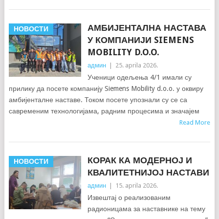
АМБИЈЕНТАЛНА НАСТАВА
НОВОСТИ
У КОМПАНИЈИ SIEMENS
MOBILITY D.O.O.
админ
|
25. aprila 2026.
Ученици одељења 4/1 имали су
прилику да посете компанију Siemens Mobility d.o.o. у оквиру
амбијенталне наставе. Током посете упознали су се са
савременим технологијама, радним процесима и значајем
Read More
КОРАК КА МОДЕРНОЈ И
НОВОСТИ
КВАЛИТЕТНИЈОЈ НАСТАВИ
админ
|
15. aprila 2026.
Извештај о реализованим
радионицама за наставнике на тему