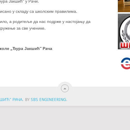
ура Јакшић” у Рачи.
исано у складу са школским правилима.
ило, а родитеље да нас подрже у настојању да
ружење за све ученике.
коле „Ђура Јакшић” Рача
ШИЋ" РАЧА
.
BY
SBS ENGINEERING
.