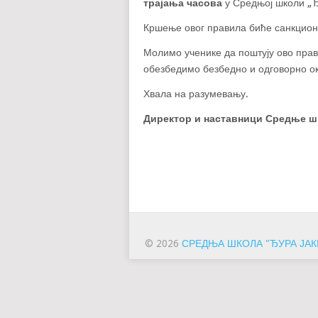
трајања часова
у Средњој школи „Ђ
Кршење овог правила биће санкцион
Молимо ученике да поштују ово прав
обезбедимо безбедно и одговорно ок
Хвала на разумевању.
Директор и наставници Средње ш
© 2026
СРЕДЊА ШКОЛА "ЂУРА ЈАК