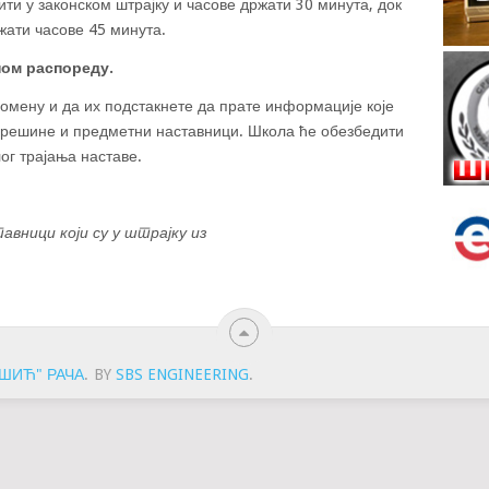
бити у законском штрајку и часове држати 30 минута, док
ржати часове 45 минута.
ном распореду.
ромену и да их подстакнете да прате информације које
решине и предметни наставници. Школа ће обезбедити
ог трајања наставе.
авници који су у штрајку из
ШИЋ" РАЧА
.
BY
SBS ENGINEERING
.