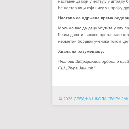
наставници који учествују у штрајку 
ће наставници који нису у штрајку д
Настава се одржава према редов
Молимо вас да децу упутите у ову п
ће им давати њихове одељењске ста
неометан боравак ученика током цел
Хвала на разумевању.
Чланови Штрајкачког одбора и наст
СШ „Ђура Јакшић“
© 2026
СРЕДЊА ШКОЛА "ЂУРА ЈАК